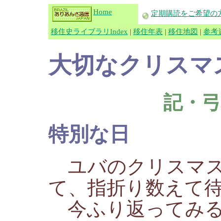
Home
定期購読をご希望の
移住史ライブラリIndex
|
移住年表
|
移住地図
|
参考
大切なクリスマ
記・
特別な日
ユバのクリスマス
て、指折り数えて
今ふり返ってみる