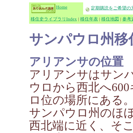
Home
定期購読をご希望の
移住史ライブラリIndex
|
移住年表
|
移住地図
|
参考
サンパウロ州移
アリアンサの位置
アリアンサはサン
ウロから西北へ600
ロ位の場所にある
サンパウロ州のほ
西北端に近く、そ