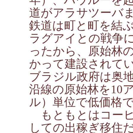
道がアラサツーバ
鉄道は町と町を結
ラグアイとの戦争
ったから、原始林
かって建設されてい
ブラジル政府は奥
沿線の原始林を10
ル）単位で低価格
もともとはコーヒ
しての出稼ぎ移住