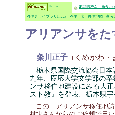
Home
定期購読をご希望の
移住史ライブラリIndex
|
移住年表
|
移住地図
|
参考
アリアンサをた
粂川正子
（くめかわ・
栃木県国際交流協会日本
九年、慶応大学文学部の卒
ンサ移住地建設にみる大正
スト教』を発表。栃木県宇
この「アリアンサ移住地訪
村快さんからのご依頼で書い