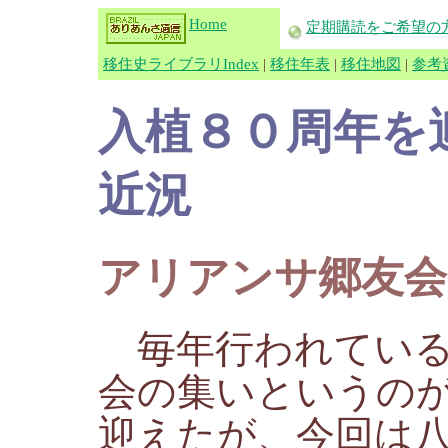
Home
定期購読をご希望の
移住史ライブラリIndex
|
移住年表
|
移住地図
|
参考
入植８０周年を
近況
アリアンサ郷友会
毎年行われている
会の集いというの
迎えたが、今回は