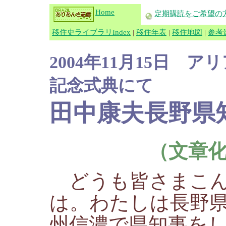
Home
定期購読をご希望の
移住史ライブラリIndex
|
移住年表
|
移住地図
|
参考
2004年11月15日 
記念式典にて
田中康夫長野県
（文章
どうも皆さまこ
は。わたしは長野
州信濃で県知事を