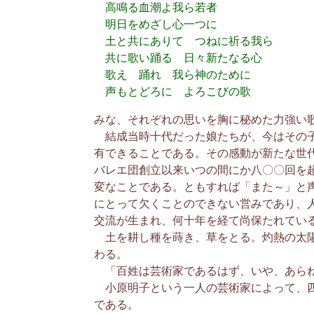
高鳴る血潮よ我ら若者
明日をめざし心一つに
土と共にありて つねに祈る我ら
共に歌い踊る 日々新たなる心
歌え 踊れ 我ら神のために
声もとどろに よろこびの歌
みな、それぞれの思いを胸に秘めた力強い
結成当時十代だった娘たちが、今はその子
有できることである。その感動が新たな世
バレエ団創立以来いつの間にか八〇〇回を
変なことである。ともすれば「また～」と
にとって欠くことのできない営みであり、
交流が生まれ、何十年を経て尚保たれてい
土を耕し種を蒔き、草をとる。灼熱の太陽
わる。
「百姓は芸術家であるはず、いや、あらね
小原明子という一人の芸術家によって、四
である。