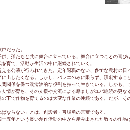
歌声だった。
供、孫たちと共に舞台に立っている。舞台に立つことの喜び
代を育て、活動が生活の中に継続されていく。
超える公演が行われてきた。定年退職のない、多忙な農村の日
声に出したくなる。しかし、バレエのみに限らず、演劇するこ
人間関係を保つ潤滑油的な役割を持って生きている。しかも、
る友情が育ち、その支援や交流による励ましがユバ継続の更な
の下で作物を育てるのは大変な作業の連続である。だが、そ
ばならない」とは、創設者・弓場勇の言葉である。
十五年という長い創作活動の中から産み出された数々の作品