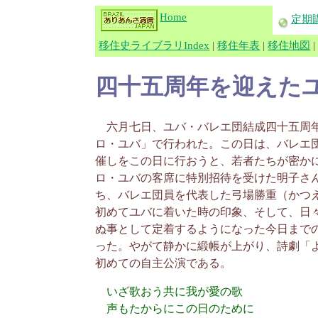
Home
定期
移住史ライブラリIndex
|
移住年表
|
移住地図
四十五周年を迎えた
六月七日、ユバ・バレエ団結成四十五周年
ロ・ユバ」で行われた。この日は、バレエ
催しをこの日に行おうと、若者たちが密か
ロ・ユバの客席に特別招待を受けた明子さ
ち、バレエ団員を代表した弓場勝重（かつ
初めてユバに着いた時の印象、そして、日
ぬ事として定着するようになった今日まで
った。やがて静かに緞帳が上がり、詩劇「
初めての自主公演である。
いざ歌おう共に我が愛の歌
声もたからにこの日のために