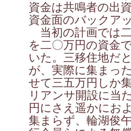
資金は共鳴者の出
資金面のバックア
当初の計画では二
を二〇万円の資金
いた。三移住地だ
が、実際に集まっ
せて三五万円しか
リアンサ開設に当
円にさえ遥かにお
集まらず、輪湖俊