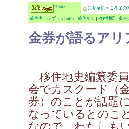
Home
定期購読をご希望の
移住史ライブラリIndex
|
移住年表
|
移住地図
|
参考
金券が語るアリ
移住地史編纂委
会でカスクード（
券）のことが話題
なっているとのこ
なので、わたしも