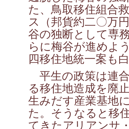
た、鳥取移住組合
ス（邦貨約二〇万
谷の独断として専
らに梅谷が進めよ
四移住地統一案も
平生の政策は連合
る移住地造成を廃
生みだす産業基地
た。そうなると移
てきたアリアンサ