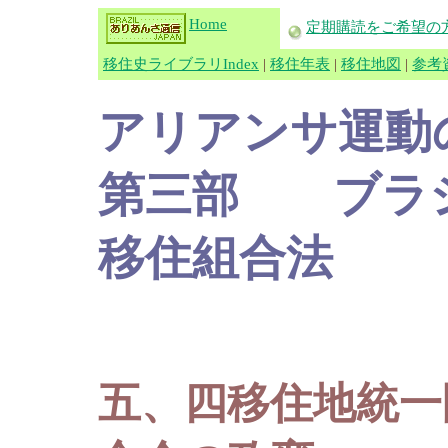
Home
定期購読をご希望の
移住史ライブラリIndex
|
移住年表
|
移住地図
|
参考
アリアンサ運動
第三部 ブラジ
移住組合法
五、四移住地統一