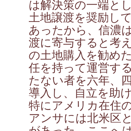
は解決策の一端と
土地譲渡を奨励し
あったから、信濃
渡に寄与すると考
の土地購入を勧め
任を持って運営す
たない者を六年、
導入し、自立を助
特にアメリカ在住
アンサには北米区
があった。ここへ