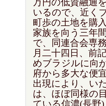
万円の低資融通
いるので、近く
町歩の土地を購
家族を向う三年
で、同連合会専
月二十四日、前
めブラジルに向
府から多大な便
出現により、い
は、ほぼ同様の
ている信濃(長野