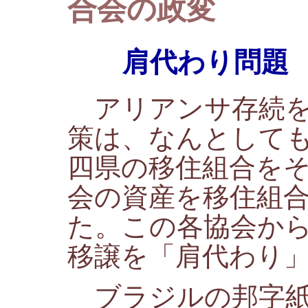
合会の政変
肩代わり問題
アリアンサ存続を
策は、なんとして
四県の移住組合を
会の資産を移住組
た。この各協会か
移譲を「肩代わり
ブラジルの邦字紙