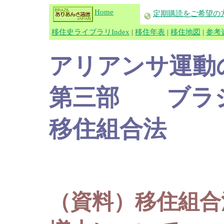
Home
定期購読をご希望の
移住史ライブラリIndex
|
移住年表
|
移住地図
|
参考
アリアンサ運動
第三部 ブラジ
移住組合法
（資料）移住組合