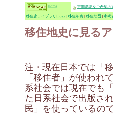
Home
定期購読をご希望の
移住史ライブラリIndex
|
移住年表
|
移住地図
|
参考
移住地史に見るア
注・現在日本では「
「移住者」が使われ
系社会では現在でも
た日系社会で出版さ
民」を使っているの