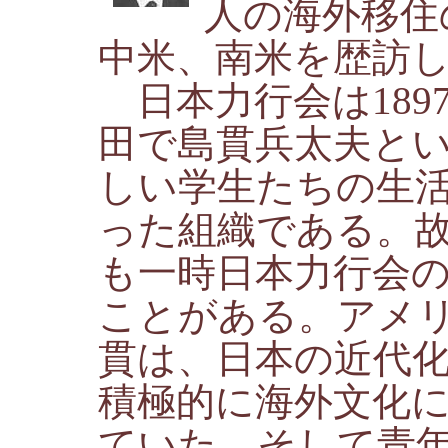
人の海外移住
中米、南米を歴訪
日本力行会は189
田で島貫兵太夫と
しい学生たちの生
った組織である。
も一時日本力行会
ことがある。アメ
貫は、日本の近代
積極的に海外文化
ていた。そして青