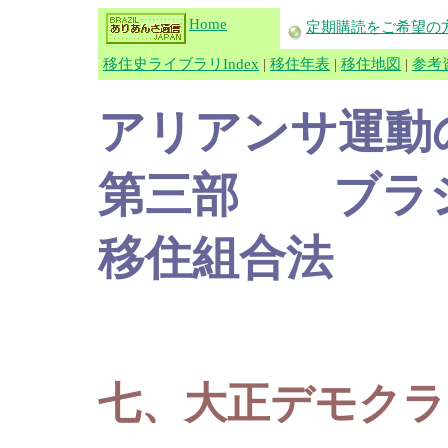
Home
定期購読をご希望の
移住史ライブラリIndex
|
移住年表
|
移住地図
|
参考
アリアンサ運動
第三部 ブラジ
移住組合法
七、大正デモクラ